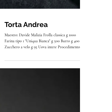
Torta Andrea
Maestro: Davide Malizia Frolla classica g 1000
Farina tipo 1 "Uniqua Bianca" g 500 Burro g 400
Zucchero a velo g 95 Uova intere Procedimento
Impastare, all’interno della planetaria, il burro e lo
zucchero, aggiungere le uova e infine la farina.
Gelatina al limone g 1000 Purea di limone g 300
Zucchero semolato g 60 Pectina g 2000 Succo di