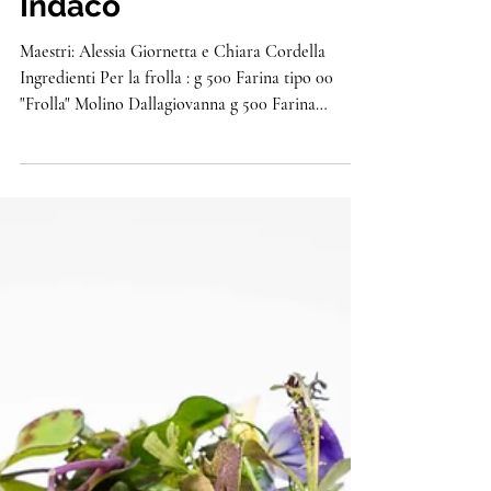
Indaco
Maestri: Alessia Giornetta e Chiara Cordella
Ingredienti Per la frolla : g 500 Farina tipo 00
"Frolla" Molino Dallagiovanna g 500 Farina
integrale "Uniqua Viola" Molino Dallagiovanna g
600 burro g 400 zucchero a velo g 190 tuorlo
d'uovo Procedimento: Miscelare le polveri,
aggiungere il burro freddo con i tuorli, compattare