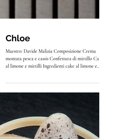
Chloe
Maestro: Davide Malizia Composizione Crema
montata pesca e cassis Confettura di mirtillo Cake
al limone e mirtilli Ingredienti cake al limone e
mirtilli g 150 farina integrale di grano tenero
"Uniqua Viola" Molino Dallagiovanna g 250 farina
tipo 1 "Uniqua Bianca" Molino Dallagiovanna g 450
burro 82% m.g. g 400 zucchero semolato g 5
baccello di vaniglia g 450 zucchero invertito g 3