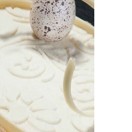
sale fino g 310 tuorli d'uovo g 340 uova intere g 90
polvere di