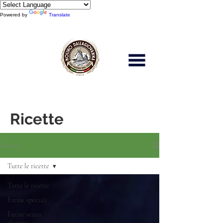
Powered by
Translate
Scopri di più
Ricette
Ricette
Tutte le ricette
Tutte le ricette
Farine speciali
Farine senza
glutine