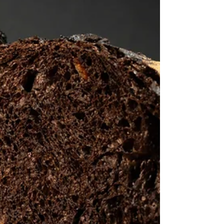
mela g 2700 Zucchero semolato g 550 Glucosio g
30