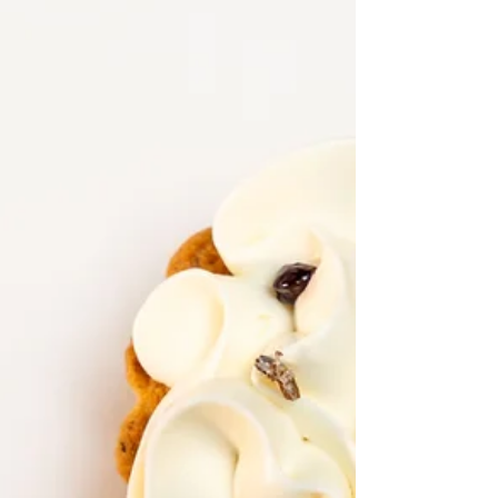
3200 acqua g 80 Sale g 600 lievito madre g 1000
arancia candita (a piacere) Procedimento: Autolisi:
miscelare le farine con il 50% dell’acqua totale
(1600g) e lasciare riposare per circa 40 minuti.
Inserire il lievito madre nell’impasto in autolisi e
iniziare l’impasto. Aggiungere gradualm