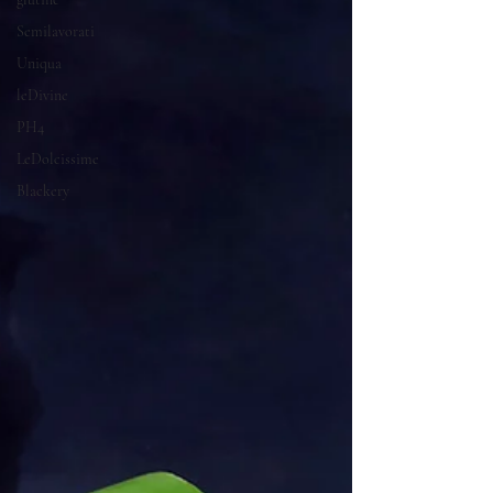
Semilavorati
Uniqua
leDivine
PH4
LeDolcissime
Blackery