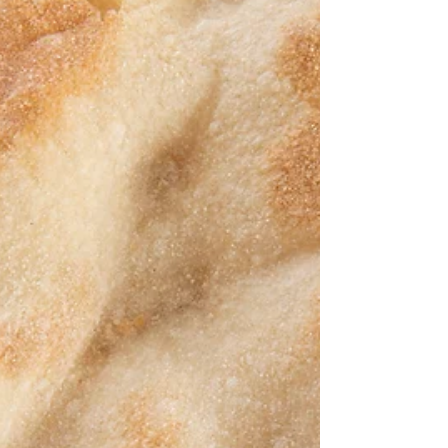
L'ERA DELLA PIZZA
MAESTRO: Andrea Clementi Ingredienti: g 600 Mix
Oltregrano “laRicca” Molino Dallagiovanna g 400 Farina
tipo 0 “Nobilgrano N Blu” Molino...