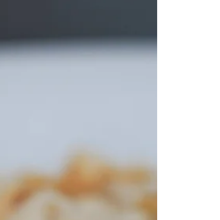
LAPINSAEASY
MAESTRO: Mattia Masala Impasto diretto classico in
massa Ingredienti: g 1000 Mix Oltregrano "laPinsaEasy" g
750/800 acqua, 75/80% g...