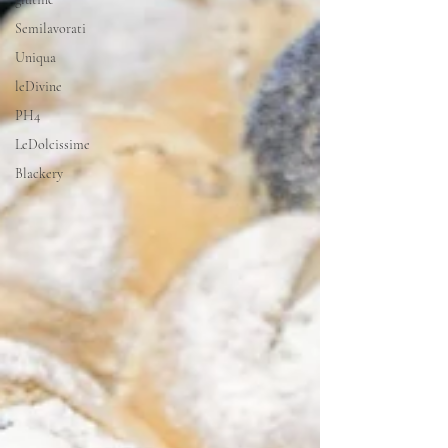
Semilavorati
Uniqua
leDivine
PH4
LeDolcissime
Blackery