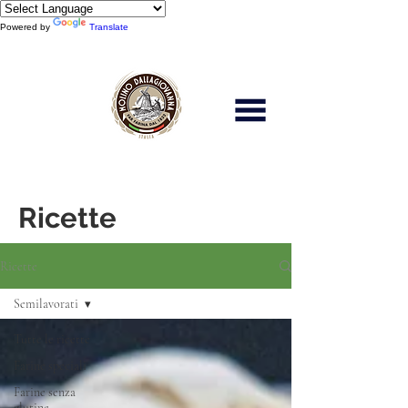
Powered by
Translate
Scopri di più
Ricette
Ricette
Semilavorati
Tutte le ricette
Farine speciali
Farine senza
glutine