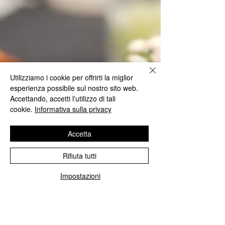
CIABATTA
Utilizziamo i cookie per offrirti la miglior
MULTICEREALE
esperienza possibile sul nostro sito web.
Accettando, accetti l'utilizzo di tali
MAESTRO: Mattia Masala Difficoltà: media. Durata
cookie.
Informativa sulla privacy
preparazione: 20 ore ca. Dosi per: 4 filoni da 250g ca./cad
BIGA: g 800 Farina Uniqua...
Accetta
Rifiuta tutti
Impostazioni