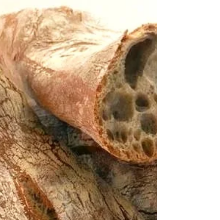
GNOCCHI AL
GORGONZOLA E NOCI
MAESTRO: Walter Zanoni Con un sapore delicato, si
può facilmente personalizzare la ricetta aggiungendo
ingredienti freschi. Il "Mix...