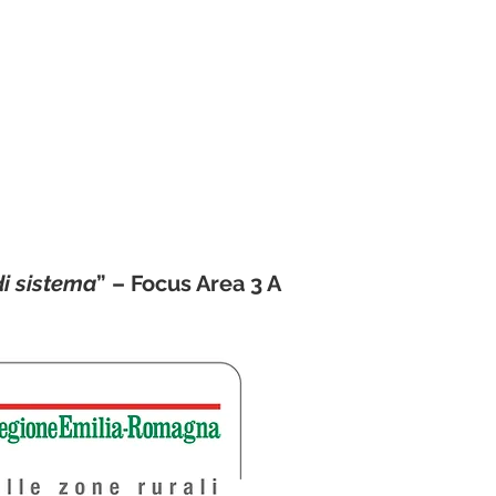
di sistema
” – Focus Area 3 A
l gusto