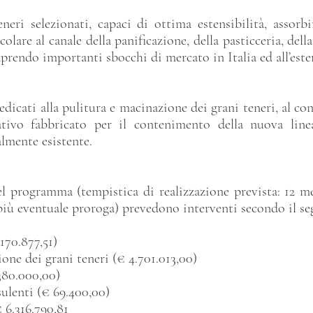
eneri selezionati, capaci di ottima estensibilità, assorb
colare al canale della panificazione, della pasticceria, della
aprendo importanti sbocchi di mercato in Italia ed all’este
edicati alla pulitura e macinazione dei grani teneri, al co
lativo fabbricato per il contenimento della nuova lin
lmente esistente.
el programma (tempistica di realizzazione prevista: 12 me
più eventuale proroga) prevedono interventi secondo il se
170.877,51)
one dei grani teneri (€ 4.701.013,00)
380.000,00)
sulenti (€ 69.400,00)
.316.790,81