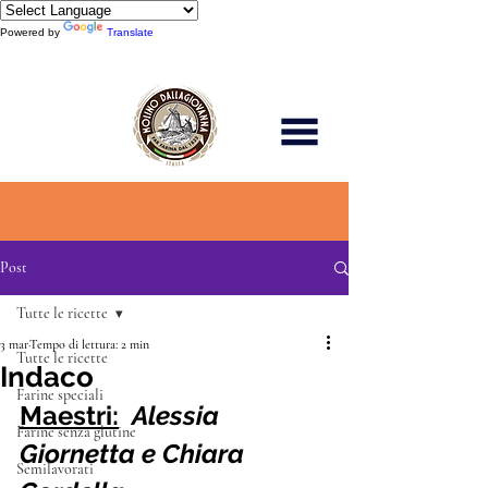
Powered by
Translate
Scopri di più
Post
Tutte le ricette
3 mar
Tempo di lettura: 2 min
Tutte le ricette
Indaco
Farine speciali
Maestri:
Alessia 
Farine senza glutine
Giornetta e Chiara 
Semilavorati