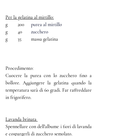
Per la gelatina al mirtillo:
g	200	 
purea al mirtillo
g	40	 
zucchero
g	35	 massa gelatina
Procedimento:
Cuocere la purea con lo zucchero fino a 
bollore. Aggiungere la gelatina quando la 
temperatura sarà di 60 gradi. Far raffreddare 
in frigorifero.
Lavanda brinata 
Spennellare con dell'albume i fiori di lavanda 
e cospargerli di zucchero semolato. 