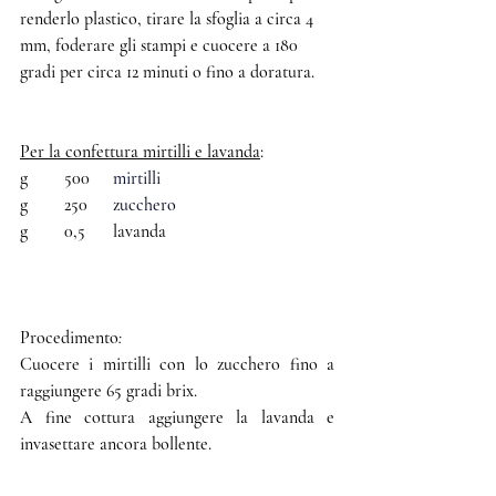
renderlo plastico, tirare la sfoglia a circa 4 
mm, foderare gli stampi e cuocere a 180 
gradi per circa 12 minuti o fino a doratura.
Per la confettura mirtilli e lavanda
:
g	500	 
mirtilli
g	250	 
zucchero
g	0,5	 lavanda
Procedimento
:
Cuocere i mirtilli con lo zucchero fino a 
raggiungere 65 gradi brix. 
A fine cottura aggiungere la lavanda e 
invasettare ancora bollente.