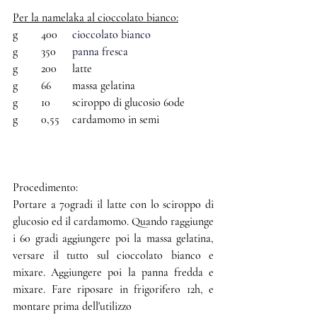
Per la namelaka al cioccolato bianco:
g	400	 
cioccolato bianco
g	350	 
panna fresca
g	200	 latte
g	66	 massa gelatina
g	10	 sciroppo di glucosio 60de
g	0,55	 cardamomo in semi
Procedimento:
Portare a 70gradi il latte con lo sciroppo di 
glucosio ed il cardamomo. Quando raggiunge 
i 60 gradi aggiungere poi la massa gelatina, 
versare il tutto sul cioccolato bianco e 
mixare. Aggiungere poi la panna fredda e 
mixare. Fare riposare in frigorifero 12h, e 
montare prima dell'utilizzo