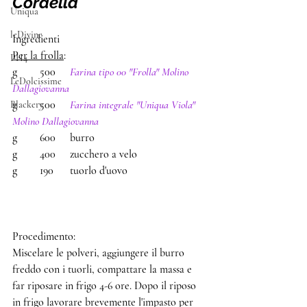
Cordella
Uniqua
leDivine
Ingredienti 
Per la frolla
:
PH4
g	500	 
Farina tipo 00 "Frolla" Molino 
LeDolcissime
Dallagiovanna
g	500	 
Farina integrale "Uniqua Viola" 
Blackery
Molino Dallagiovanna
g	600	 burro
g	400	 zucchero a velo
g	190	 tuorlo d'uovo
Procedimento: 
Miscelare le polveri, aggiungere il burro 
freddo con i tuorli, compattare la massa e 
far riposare in frigo 4-6 ore. Dopo il riposo 
in frigo lavorare brevemente l'impasto per 