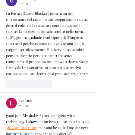
20 lug
La Pasta all'uovo Blackery mostra un uso 
interessante del cacao in una preparazione salata, 
dove il colore e la struttura contano quanto il 
sapore. Le istruzioni sul sale sciolto nelle uova, 
sull’aggiunta graduale e sul riposo dell’impasto 
sono utili perché evitano di lavorare una sfoglia 
troppo frettolosamente. Blackery Forte sembra 
pensata proprio per dare carattere senza 
complicare il procedimento. 
How to date a Sleep 
Paralysis Demon
 offre un contrasto narrativo 
curioso dopo una ricetta così precisa e artigianale.
Mi piace
Rispondi
Leo Enda
02 lug
good job! My dad is 67 and not great with 
technology. I showed him how to use step-by-step 
driving directions
 once and he called me the next 
day just to say he made it to his doctor's 