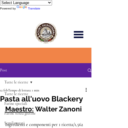
Powered by
Translate
Scopri di più
Post
Tutte le ricette
12 feb
Tempo di lettura: 1 min
Tutte le ricette
Pasta all'uovo Blackery
Farine speciali
Maestro:
 Walter Zanoni
Farine senza glutine
Semilavorati
Ingredienti e componenti per 1 ricetta/1,562 