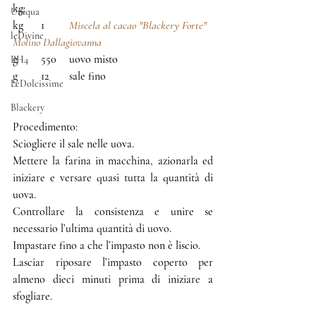
kg:
Uniqua
kg	1	
Miscela al cacao "Blackery Forte" 
leDivine
Molino Dallagiovanna
g	550	uovo misto
PH4
g	12	sale fino
LeDolcissime
Blackery
Procedimento:
Sciogliere il sale nelle uova.
Mettere la farina in macchina, azionarla ed 
iniziare e versare quasi tutta la quantità di 
uova.
Controllare la consistenza e unire se 
necessario l’ultima quantità di uovo.
Impastare fino a che l’impasto non è liscio.
Lasciar riposare l’impasto coperto per 
almeno dieci minuti prima di iniziare a 
sfogliare.