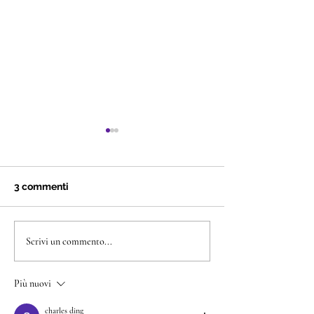
3 commenti
Pizza Blackery
Fiore sfogliato con
Scrivi un commento...
Blackery
Più nuovi
charles ding