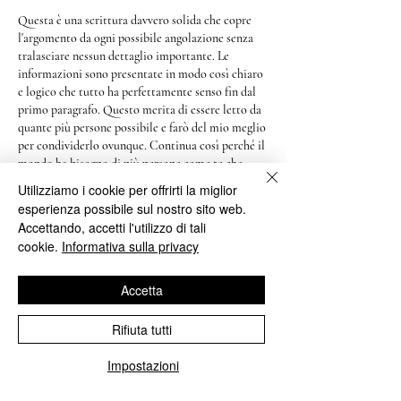
Questa è una scrittura davvero solida che copre 
l'argomento da ogni possibile angolazione senza 
tralasciare nessun dettaglio importante. Le 
informazioni sono presentate in modo così chiaro 
e logico che tutto ha perfettamente senso fin dal 
primo paragrafo. Questo merita di essere letto da 
quante più persone possibile e farò del mio meglio 
per condividerlo ovunque. Continua così perché il 
mondo ha bisogno di più persone come te che 
condividono la loro conoscenza così liberamente!
Utilizziamo i cookie per offrirti la miglior
esperienza possibile sul nostro sito web.
Accettando, accetti l'utilizzo di tali
cookie.
Informativa sulla privacy
Accetta
Mi piace
Rispondi
Rifiuta tutti
Impostazioni
Cool Games
01 lug