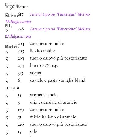
Uniqua
Ingredienti:
g	617	
Farina tipo 00 "Panettone" Molino 
leDivine
Dallagiovanna
PH4
g	228	
Farina tipo 00 "Panettone" Molino 
Dallagiovanna
LeDolcissime
g	203	zucchero semolato
Blackery
g	203	lievito madre 
g	203	tuorlo d'uovo più pastorizzato
g	254	burro 82% m.g.
g	313	acqua
g	6	caviale e pasta vaniglia bland 
tortora
g	15	aroma arancio
g	5	olio essenziale di arancio
g	169	zucchero semolato
g	51	miele italiano di arancio
g	220	tuorlo d'uovo più pastorizzato
g	15	sale