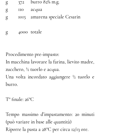
g	372	burro 82% m.g.
g	110	acqua
g	1015	amarena speciale Cesarin
g	4000	totale
Procedimento pre-impasto:
In macchina lavorare la farina, lievito madre, 
zucchero, ½ tuorlo e acqua.
Una volta incordato aggiungere ½ tuorlo e 
burro.
T° finale: 26°C
Tempo massimo d’impastamento: 20 minuti 
(può variare in base alle quantità)
Riporre la pasta a 28°C per circa 12/13 ore.