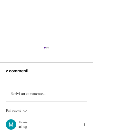
2 commenti
Obsidian
Torta tagliatell
Scrivi un commento...
Più nuovi
Monty
26 lug