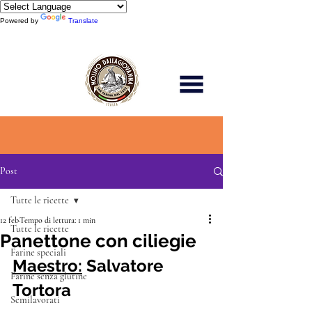
Powered by
Translate
Scopri di più
Post
Tutte le ricette
12 feb
Tempo di lettura: 1 min
Tutte le ricette
Panettone con ciliegie
Farine speciali
Maestro:
 Salvatore 
Farine senza glutine
Tortora
Semilavorati