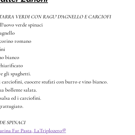
TARRA VERDI CON RAGU' D'AGNELLO E CARCIOFI
sta all'uovo verde spinaci
ù d'agnello
     pecorino romano
ofini
    vino bianco
rro chiarificato
e gli spaghetti.
 i carciofini, cuocere stufati con burro e vino bianco.
a bollente salata.
alsa ed i carciofini.
rattugiato.
PASTA ALL'UOVO VERDE SPINACI								
arina Far Pasta, LaTriplozero®