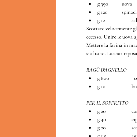
g 390		uova
g 120		spinaci
g 12		      
Scottare velocemente gli
eccesso. Unire le uova a
Mettere la farina in mac
sia liscio. Lasciar ripo
RA
g 
g 10		    
PER IL SOFFRITTO
g 20		       
g 40		       
g 20		    
g 1,5		       