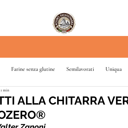
Farine senza glutine
Semilavorati
Uniqua
 1 min
TI ALLA CHITARRA VE
LOZERO®
lter Zanoni