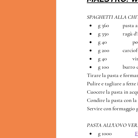
SPAGHETTI ALLA CHI
g 360		pa
g 350		rag
g 40		   
g 200		carci
g 40		    
g 100		bu
Tirare la pasta e formar
Pulire e tagliare a fette
Cuocere la pasta in acqu
Condire la pasta con la s
Servire con formaggio g
g 1000		
F