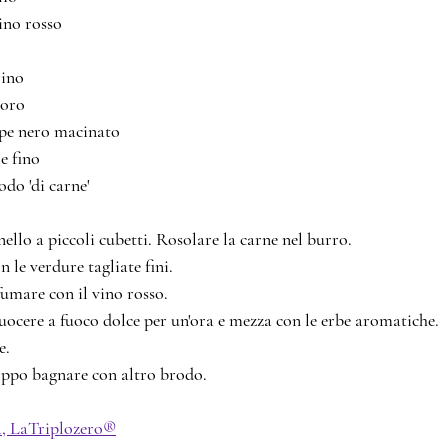
100		vino rosso
marino
 alloro
    pepe nero macinato
 sale fino
    brodo 'di carne'
nello a piccoli cubetti. Rosolare la carne nel burro. 
n le verdure tagliate fini.
fumare con il vino rosso.
uocere a fuoco dolce per un'ora e mezza con le erbe aromatiche.
e.
oppo bagnare con altro brodo.
a, LaTriplozero®