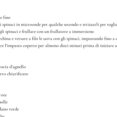
  sale fino
 spinaci in microonde per qualche secondo e strizzarli per toglie
gli spinaci e frullare con un frullatore a immersione.
china e versare a filo le uova con gli spinaci, impastando fino a 
sare l'impasto coperto per almeno dieci minuti prima di iniziare a
GÙ D'AGNELLO									
800		coscia d'agnello
    burro chiarificato
 carote
 cipolle
    sedano verde
 aglio