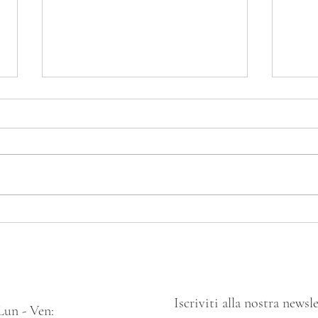
Ciabatta Biga e Semi
Pane
Iscriviti alla nostra news
Lun - Ven: