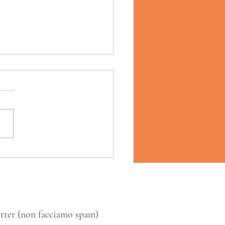
 Siciliano alle Olive
letter (non facciamo spam)