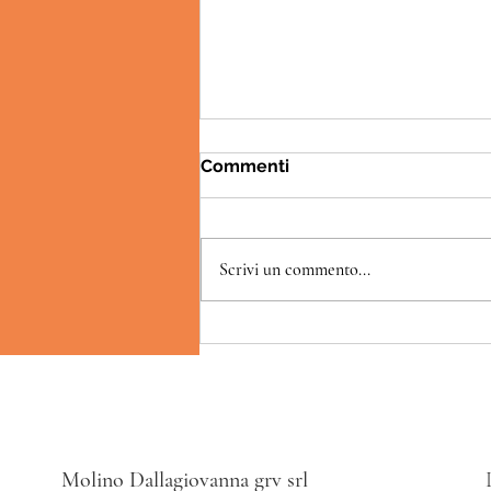
Commenti
Scrivi un commento...
Il BABA' alle Fragole e
Peperoni
Molino Dallagiovanna grv srl