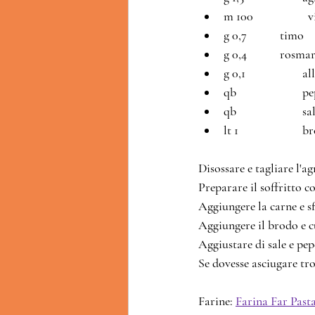
m 
g 0,7		timo
g 0,4		ros
g 0,1		       
qb		    
qb		       
lt 1		    
Disossare e tagliare l'ag
Preparare il soffritto co
Aggiungere la carne e s
Aggiungere il brodo e c
Aggiustare di sale e pep
Se dovesse asciugare tr
Farine: 
Farina Far Past