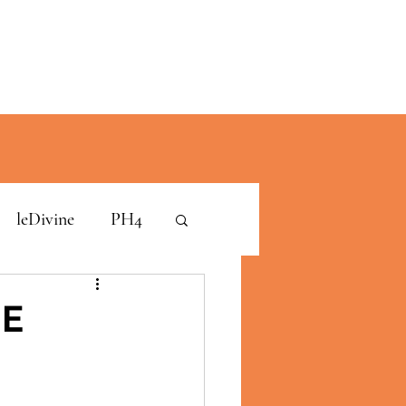
leDivine
PH4
NE