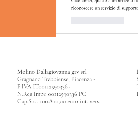
Ciao amici, questo è un articolo f
riconoscere un servizio di support
Mi piace
Rispondi
Molino Dallagiovanna grv srl
Gragnano Trebbiense, Piacenza -
P.IVA IT00112590336 -
N.Reg.Impr. 00112590336 PC
Cap.Soc. 100.800,00 euro int. vers.