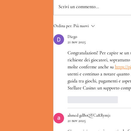
L'HAMBURGER
Scrivi un commento...
Ordina per:
Più nuovi
Diego
21 nov 2025
Congratulazioni! Per capire se un 
richieste dei giocatori, soprattut
molte conferme anche su 
https://p
utenti e continuo a notare quanto s
guida tra giochi, pagamenti e aspett
Stellare Casino: un supporto compe
Mi piace
Rispondi
ahmed gdB0QYCaRRymj1
21 nov 2025