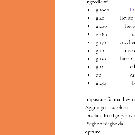
Ingredienti:
g 1000 	        
Fa
g 40 		li
g 200               l
g 4
g 150 		z
g 50                 miel
g 150 		burro
g 15 		        s
qb 		      
g
Impastare farina, lieviti
Aggiungere zuccheri e s
Lasciare in frigo per 12 
Pieghe 2 pieghe da 4 
oppure 