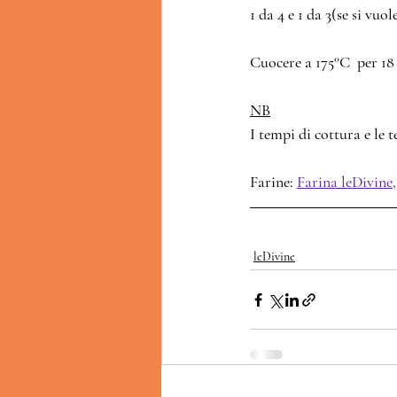
1 da 4 e 1 da 3(se si vuol
Cuocere a 175°C  per 18
NB
I tempi di cottura e le 
Farine: 
Farina leDivine
leDivine