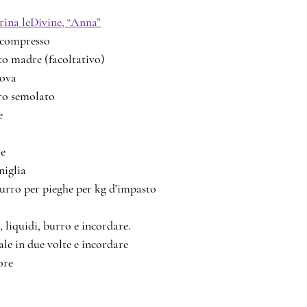
rina leDivine, “Anna”
evito compresso
ievito madre (facoltativo)
80 		uova
ucchero semolato
e
ale
  vaniglia
 250 	 	burro per pieghe per kg d’impasto
, liquidi, burro e incordare.
ale in due volte e incordare
ore