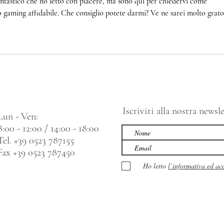
antastico che ho letto con piacere, ma sono qui per chiedervi come 
o gaming affidabile. Che consiglio potete darmi? Ve ne sarei molto grato
Iscriviti alla nostra news
Lun - Ven:
8:00 - 12:00 / 14:00 - 18:00
Tel. +39 0523 787155
Fax +39 0523 787450
Ho letto
l’informativa ed ac