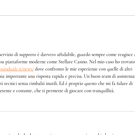
TACOS AL FORNO, SOFIA
CRO
LED
servizio di supporto è davvero affidabile, guardo sempre come reagisce a
to su piattaforme moderne come Stellare Casino. Nel mio caso ho trovato
isainduale.it/news/
 dove confronto le mie esperienze con quelle di altri 
ia importante una risposta rapida e precisa. Un buon team di assistenza 
i tecnici senza rimbalzi inutili. Ed è proprio questo che mi fa fidare di 
tente e costante, che ti permette di giocare con tranquillità.