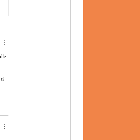
ISSANT CON ANNA,
IVINE
lle 
 
ti 