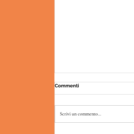
Commenti
Scrivi un commento...
Il BABA' alle Fragole e