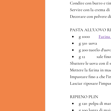
Condire con burro e ti
Servire con la crema di
Decorare con polvere di 
g 1000	
Farina 
g 310	uova
g 200	tuorlo d'
g 12	        sale fino
Sbattere le uova con il s
Mettere la farina in mac
Impastare fino a che l'i
Lasciar riposare l'impas
RIP
g 120	polpa di m
g 100	lonza di ma