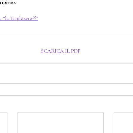
ripieno.
a  “la Triplozero®”
SCARICA IL PDF