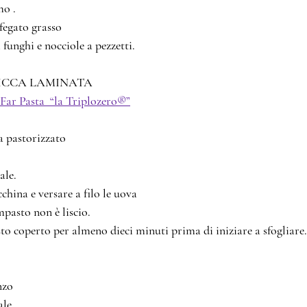
mo .
 fegato grasso
funghi e nocciole a pezzetti.
PASTA ALL'UOVO RICCA LAMINATA							
Far Pasta  “la Triplozero®”
uova pastorizzato
ale. 
china e versare a filo le uova
mpasto non è liscio.
to coperto per almeno dieci minuti prima di iniziare a sfogliare.
IENO PLIN									
anzo
iale