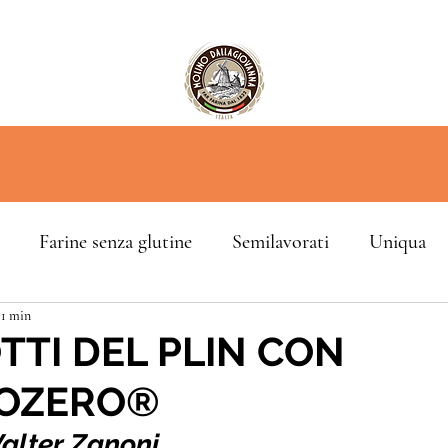
Farine senza glutine
Semilavorati
Uniqua
 1 min
TI DEL PLIN CON
LOZERO®
lter Zanoni