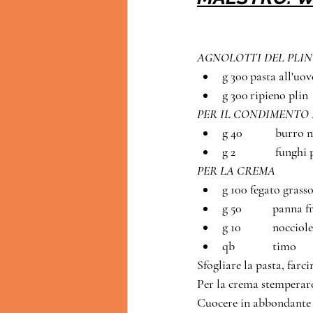
AGNOLOTTI DEL PLIN 
g 300	pasta all
g 300	ripieno plin
PER IL CONDIMENTO 
g 40	         bu
g 2	         fun
PER LA CREMA
g 100	fegato gr
g 50	        pann
g 10	        noc
qb	        timo
Sfogliare la pasta, farci
Per la crema stemperare 
Cuocere in abbondante a