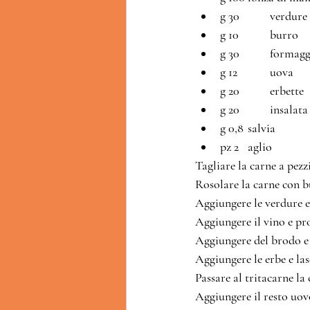
g 30	        ver
g 10	        burro
g 30	        f
g 12	        uova
g 20	        erbette
g 20	        insal
g 0,8	salvia
pz 2  	aglio
Tagliare la carne a pezz
Rosolare la carne con b
Aggiungere le verdure e 
Aggiungere il vino e pro
Aggiungere del brodo e 
Aggiungere le erbe e la
Passare al tritacarne la 
Aggiungere il resto uov