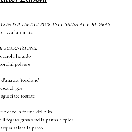
CON POLVERE DI PORCINI E SALSA AL FOIE GRAS
'uovo ricca laminata
E GUARNIZIONE:
rro nocciola liquido
ghi porcini polvere
asso d'anatra 'torcione'
a fresca al 35% 
ciole sgusciate tostate
re e dare la forma del plin.
il fegato grasso nella panna tiepida.
cqua salata la pasto.