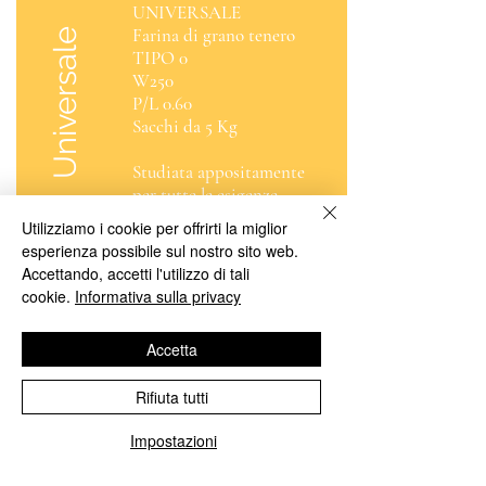
UNIVERSALE
Farina di grano tenero
Universale
TIPO 0
W250
P/L 0.60
Sacchi da 5 Kg
Studiata appositamente
per tutte le esigenze
dell'Arte Bianca.
Utilizziamo i cookie per offrirti la miglior
esperienza possibile sul nostro sito web.
Accettando, accetti l'utilizzo di tali
cookie.
Informativa sulla privacy
Accetta
Rifiuta tutti
Impostazioni