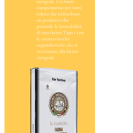
integrale. Un buon
compromesso per tutti
coloro che richiedono
un prodotto che
possiede la lavorabilità
di una farina Tipo 1 con
le caratteristiche
organolettiche che si
avvicinano alla farina
integrale.