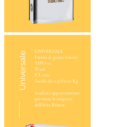
UNIVERSALE
Universale
Farina di grano tenero
TIPO 00
W250
P/L 0.60
Sacchi da 0.5/1/5/10 Kg
Studiata appositamente
per tutte le esigenze
dell'Arte Bianca.