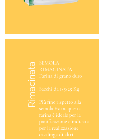
SEMOLA
Rimacinata
RIMACINATA
Farina di grano duro
Sacchi da 1/5/25 Kg
Più fine rispetto alla
semola Extra, questa
farina è ideale per la
panificazione e indicata
per la realizzazione
casalinga di altri