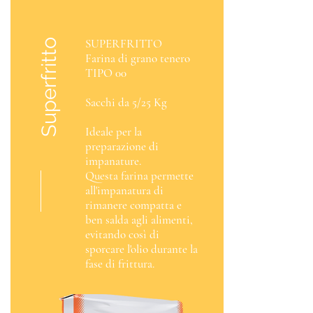
SUPERFRITTO
Superfritto
Farina di grano tenero
TIPO 00
Sacchi da 5/25 Kg
Ideale per la
preparazione di
impanature.
Questa farina permette
all'impanatura di
rimanere compatta e
ben salda agli alimenti,
evitando così di
sporcare l'olio durante la
fase di frittura.