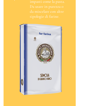
impasti come la pasta.
Da usare in purezza o
da miscelare con altre
tipologie di farine.