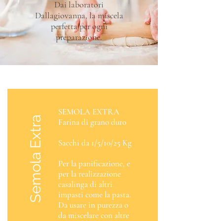
Dai laboratori
Dallagiovanna, la miscela
perfetta per ogni
preparazione.
SEMOLA EXTRA
Semola Extra
Farina di grano duro
Sacchi da 1/5/10/25 Kg
Per la panificazione, e
per la realizzazione
casalinga di altri
impasti come la pasta.
Da usare in purezza o
da miscelare con altre