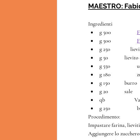
MAESTRO: Fabio
Ingredienti
g 500 		
F
g 500 		
F
g 250                l
g 50 		li
g 5
g
g 150		burro
g 20 		sale
qb 		      
g
Procedimento:
Impastare farina, lievit
Aggiungere lo zucchero 