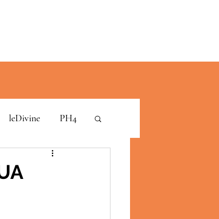
leDivine
PH4
UA