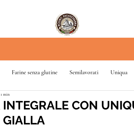
Farine senza glutine
Semilavorati
Uniqua
 1 min
 INTEGRALE CON UNIQ
 GIALLA