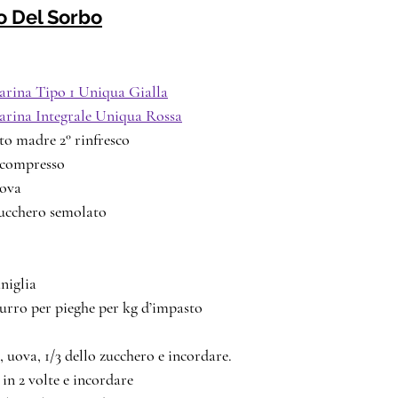
 Del Sorbo
arina Tipo 1 Uniqua Gialla
arina Integrale Uniqua Rossa
ievito madre 2° rinfresco
evito compresso
50 		uova
 180 		zucchero semolato
  Vaniglia
 250 		burro per pieghe per kg d’impasto
i, uova, 1/3 dello zucchero e incordare.
in 2 volte e incordare