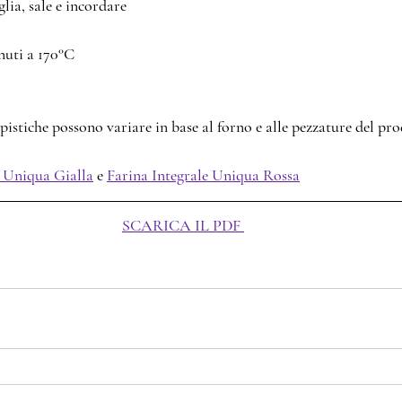
lia, sale e incordare
nuti a 170°C
istiche possono variare in base al forno e alle pezzature del pro
1 Uniqua Gialla
 e 
Farina Integrale Uniqua Rossa
SCARICA IL PDF 