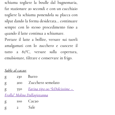
schiuma togliere la boulle dal bagnomaria, 
far stazionare 20 secondi e con un cucchiaio 
togliere la schiuma ponendola su placca con 
silpat dando la forma desiderata... continuare 
sempre con lo stesso procedimento fino a 
quando il latte continua a schiumare.
Portare il latte a bollire, versare sui tuorli 
amalgamati con lo zucchero e cuocere il 
tutto a 82°C, versare sulla copertura, 
emulsionare, filtrare e conservare in frigo.
Sable al cacao:
g          230      Burro
g          200      Zucchero semolato
g          350      
Farina tipo 00 “leDolcissime – 
Frolla” Molino Dallagiovanna
g          100      Cacao
g          2          Sale