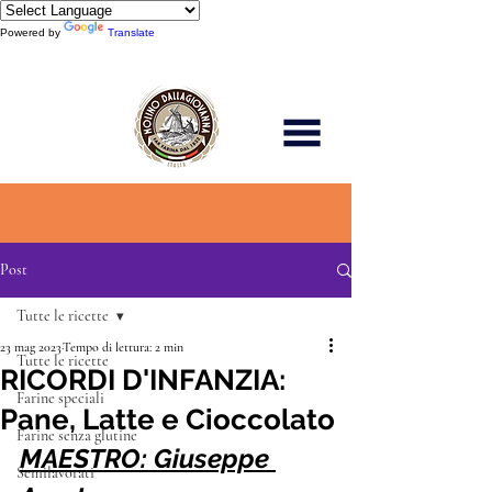
Powered by
Translate
Scopri di più
Post
Tutte le ricette
23 mag 2023
Tempo di lettura: 2 min
Tutte le ricette
RICORDI D'INFANZIA:
Farine speciali
Pane, Latte e Cioccolato
Farine senza glutine
MAESTRO: Giuseppe 
Semilavorati