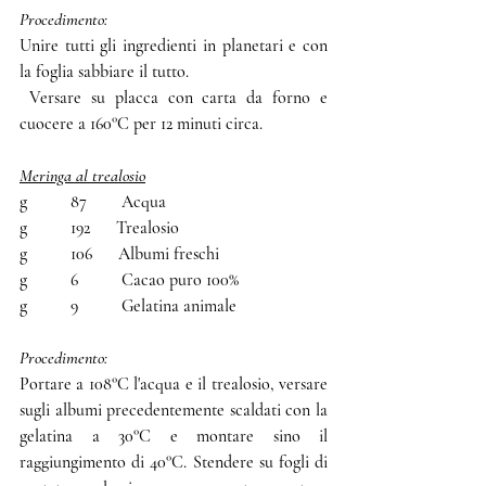
Procedimento:
Unire tutti gli ingredienti in planetari e con 
la foglia sabbiare il tutto.
 Versare su placca con carta da forno e 
cuocere a 160°C per 12 minuti circa.
Meringa al trealosio
g          87        Acqua
g          192      Trealosio
g          106      Albumi freschi 
g          6          Cacao puro 100% 
g          9          Gelatina animale 
Procedimento:
Portare a 108°C l'acqua e il trealosio, versare 
sugli albumi precedentemente scaldati con la 
gelatina a 30°C e montare sino il 
raggiungimento di 40°C. Stendere su fogli di 