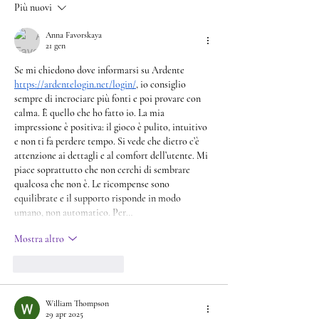
Più nuovi
Anna Favorskaya
21 gen
Se mi chiedono dove informarsi su Ardente 
https://ardentelogin.net/login/
, io consiglio 
sempre di incrociare più fonti e poi provare con 
calma. È quello che ho fatto io. La mia 
impressione è positiva: il gioco è pulito, intuitivo 
e non ti fa perdere tempo. Si vede che dietro c’è 
attenzione ai dettagli e al comfort dell’utente. Mi 
piace soprattutto che non cerchi di sembrare 
qualcosa che non è. Le ricompense sono 
equilibrate e il supporto risponde in modo 
umano, non automatico. Per…
Mostra altro
Mi piace
Rispondi
William Thompson
29 apr 2025