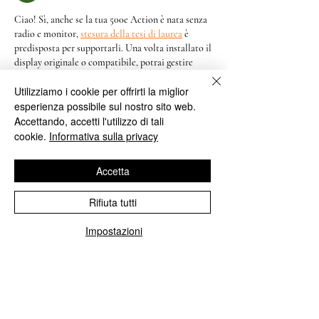
Ciao! Sì, anche se la tua 500e Action è nata senza 
radio e monitor, 
stesura della tesi di laurea
 è 
predisposta per supportarli. Una volta installato il 
display originale o compatibile, potrai gestire 
molte funzioni dell’auto, come climatizzazione, 
Utilizziamo i cookie per offrirti la miglior
sensori e impostazioni. Ti consiglio però di 
esperienza possibile sul nostro sito web.
verificare con un tecnico Fiat per confermare la 
compatibilità del tuo modello. Buona fortuna con 
Accettando, accetti l'utilizzo di tali
l’upgrade!
cookie.
Informativa sulla privacy
Mi piace
Rispondi
Accetta
Osborn Tyler
Rifiuta tutti
29 apr 2025
Impostazioni
Buongiorno, sto cercando informazioni su 
TesiAccademica: potete indicarmi dove trovare 
dettagli affidabili riguardo ai servizi offerti per 
l’aiuto nella stesura della tesi di laurea?
Mi piace
Rispondi