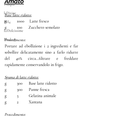
Amato
Uniqua
leDivine
Base latte ridotto:
g          1000     Latte fresco
PH4
g          100      Zucchero semolato
LeDolcissime
Blackery
Procedimento:
Portare ad ebollizione i 2 ingredienti e far 
sobollire delicatamente sino a farlo ridurre 
del 40% circa…filtrare e freddare 
rapidamente conservandolo in frigo.
Spuma di latte ridotto:
g          300      Base latte ridotto
g          300      Panne fresca
g          3          Gelatina animale
g          2          Xantana
Procedimento: