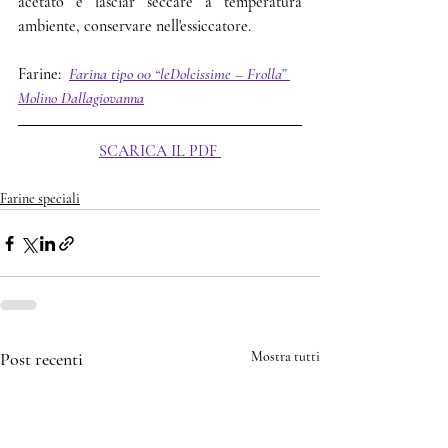
acetato e lasciar seccare a temperatura 
ambiente, conservare nell'essiccatore.
Farine:  
Farina tipo 00 “leDolcissime – Frolla” 
Molino Dallagiovanna
SCARICA IL PDF
Farine speciali
Post recenti
Mostra tutti