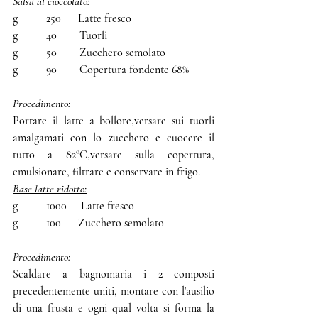
Salsa al cioccolato: 
g          250      Latte fresco 
g          40        Tuorli
g          50        Zucchero semolato
g          90        Copertura fondente 68%
Procedimento:
Portare il latte a bollore,versare sui tuorli 
amalgamati con lo zucchero e cuocere il 
tutto a 82°C,versare sulla copertura, 
emulsionare, filtrare e conservare in frigo.
Base latte ridotto:
g          1000     Latte fresco
g          100      Zucchero semolato
Procedimento:
Scaldare a bagnomaria i 2 composti 
precedentemente uniti, montare con l'ausilio 
di una frusta e ogni qual volta si forma la 