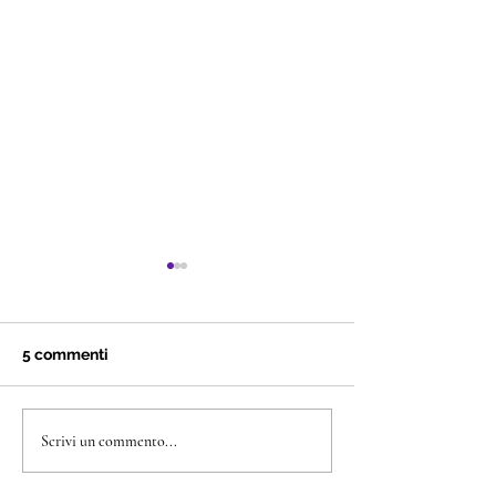
5 commenti
Ciabatta Biga e Semi
Pane Siciliano a
Scrivi un commento...