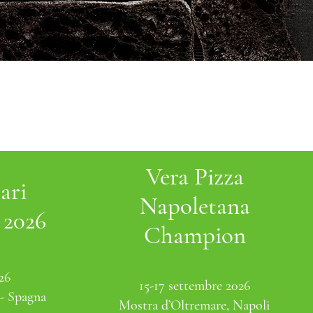
Vera Pizza
ari
Napoletana
 2026
Champion
26
15-17 settembre 2026
- Spagna
Mostra d’Oltremare, Napoli