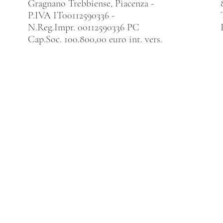
Gragnano Trebbiense, Piacenza -
P.IVA IT00112590336 -
N.Reg.Impr. 00112590336 PC
Cap.Soc. 100.800,00 euro int. vers.