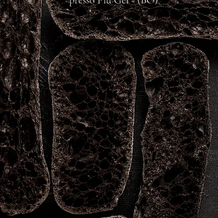
presso Più Gel - (BO
)