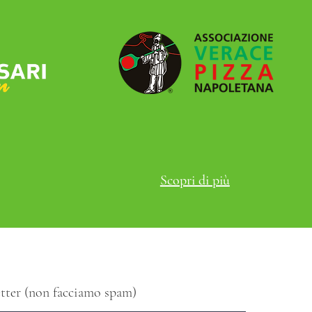
Scopri di più
letter (non facciamo spam)