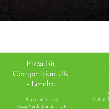
Pizza Bit
L
Competition UK
- Londra
Molino 
8 settembre 2026
Pizza Nerds, Londra – UK