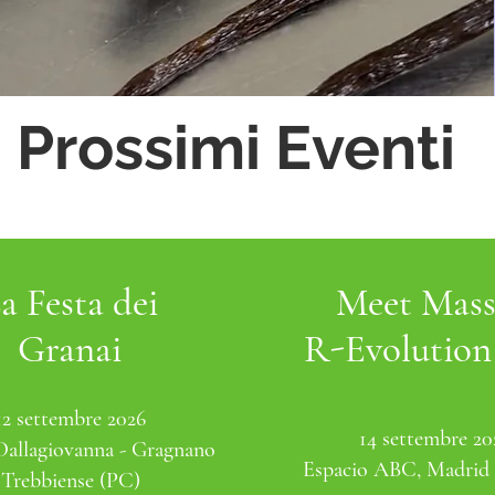
Prossimi Eventi
a Festa dei
Meet Mass
Granai
R-Evolution
12 settembre 2026
14 settembre 20
Dallagiovanna - Gragnano
Espacio ABC, Madrid 
Trebbiense (PC)