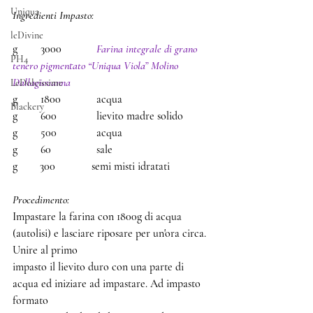
Uniqua
Ingredienti Impasto: 
leDivine
g 	3000 		
Farina integrale di grano 
PH4
tenero pigmentato “Uniqua Viola” Molino 
Dallagiovanna 
LeDolcissime
g 	1800 		acqua
Blackery
g 	600		lievito madre solido
g 	500 		acqua
g 	60		sale
g        300             semi misti idratati
Procedimento: 
Impastare la farina con 1800g di acqua 
(autolisi) e lasciare riposare per un'ora circa. 
Unire al primo
impasto il lievito duro con una parte di 
acqua ed iniziare ad impastare. Ad impasto 
formato