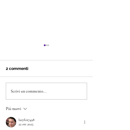
Chloe
2 commenti
Torta Andrea
Scrivi un commento...
Più nuovi
lazyfox7498
22 ott 2025