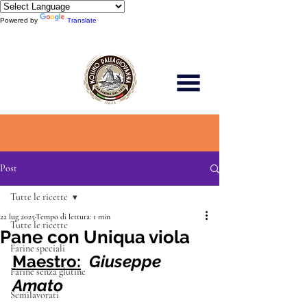
Powered by
Translate
Scopri di più
Post
Tutte le ricette
22 lug 2025
Tempo di lettura: 1 min
Tutte le ricette
Pane con Uniqua viola
Farine speciali
Maestro:
Giuseppe 
Farine senza glutine
Amato
Semilavorati