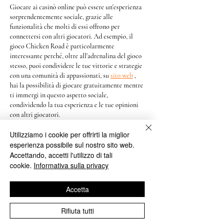
Giocare ai casinò online può essere un'esperienza 
sorprendentemente sociale, grazie alle 
funzionalità che molti di essi offrono per 
connettersi con altri giocatori. Ad esempio, il 
gioco Chicken Road è particolarmente 
interessante perché, oltre all'adrenalina del gioco 
stesso, puoi condividere le tue vittorie e strategie 
con una comunità di appassionati, su 
sito web
 , 
hai la possibilità di giocare gratuitamente mentre 
ti immergi in questo aspetto sociale, 
condividendo la tua esperienza e le tue opinioni 
con altri giocatori.
Utilizziamo i cookie per offrirti la miglior
Inoltre, la condivisione…
esperienza possibile sul nostro sito web.
Mostra altro
Accettando, accetti l'utilizzo di tali
cookie.
Informativa sulla privacy
Mi piace
Rispondi
Accetta
fastpirate8032
22 ott 2025
Rifiuta tutti