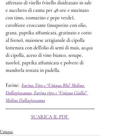
affettato di vitello (vitello disidratato in sale 
e zucchero di canna per 48 ore e marinato 
con timo, rosmarino e pepe verde), 
cavolfiore croccante (insaporito con olio, 
grana, paprika affumicata, gratinato e cotto 
al forno), maionese artigianale di cipolla 
(ottenuta con dell’olio di semi di mais, acqua 
di cipolla, aceto di vino bianco, senape, 
tuorlo), paprika affumicata e polvere di 
mandorla tostata in padella.
Farine:  
Farina Tipo 1 “Uniqua Blu” Molino 
Dallagiovanna
, 
Farina tipo 1 “Uniqua Gialla” 
Molino Dallagiovanna
SCARICA IL PDF
Uniqua