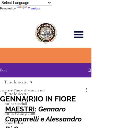
Powered by
Translate
Scopri di più
Post
Tutte le ricette
4 apr 2025
Tempo di lettura: 2 min
Tutte le ricette
GENNA(R)IO IN FIORE
Farine speciali
MAESTRI
: 
Gennaro 
Farine senza glutine
Capparelli e Alessandro 
Semilavorati