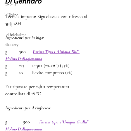
Di Gennaro
Uniqua
leDivine
Tecnica impasto: Biga classica con rifresco al 
50% 28H
PH4
LeDolcissime
Ingredienti per la biga:
Blackery
g          500      
Farina Tipo 1 “Uniqua Blu” 
Molino Dallagiovanna
g          225      acqua (20-22C) (45%)
g          10        lievito compresso (2%)
Far riposare per 24h a temperatura 
controllata di 18 °C
Ingredienti per il rinfresco:
g          500      
Farina tipo 1”Uniqua Gialla” 
Molino Dallagiovanna