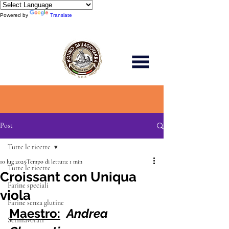
Powered by
Translate
Scopri di più
Post
Tutte le ricette
10 lug 2025
Tempo di lettura: 1 min
Tutte le ricette
Croissant con Uniqua
Farine speciali
viola
Farine senza glutine
Maestro:
Andrea 
Semilavorati