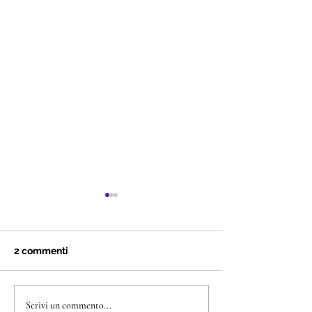
Chloe
2 commenti
Torta Andrea
Scrivi un commento...