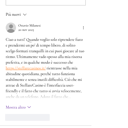
Più nuovi
Ottavio Milanesi
20 nov 2025
Ciao a tutti! Quando voglio solo riprendere fiato 
e prendermi un po' di tempo libero, di solito 
scelgo formati tranquilli in cui puoi giocare al tuo 
ritmo. Ultimamente vado spesso alla mia risorsa 
preferita, e in qualche modo è successo che 
https://stellarecasinos.it/
 rientrasse nella mia 
abitudine quotidiana, perché tutto funziona 
stabilmente e senza inutili difficoltà. Ciò che mi 
attrae di StellareCasino è l'interfaccia user-
friendly e il fatto che tutto si avvia velocemente, 
anche da un telefono. Adoro il fatto che…
Mostra altro
Mi piace
Rispondi