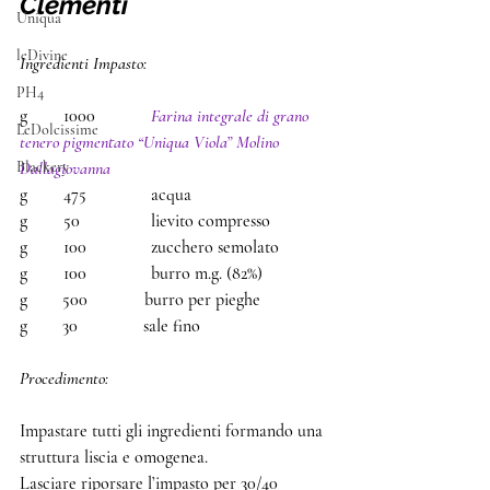
Clementi
Uniqua
leDivine
Ingredienti Impasto: 
PH4
g 	1000 		
Farina integrale di grano 
LeDolcissime
tenero pigmentato “Uniqua Viola” Molino 
Blackery
Dallagiovanna 
g 	475 		acqua 
g 	50		lievito compresso 
g 	100 		zucchero semolato
g 	100 		burro m.g. (82%)
g        500             burro per pieghe 
g        30               sale fino
Procedimento: 
Impastare tutti gli ingredienti formando una 
struttura liscia e omogenea.
Lasciare riporsare l’impasto per 30/40 