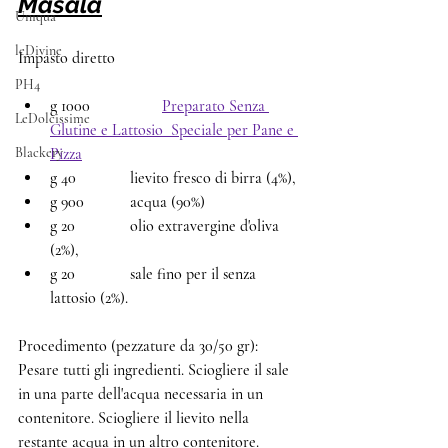
Masala
Uniqua
leDivine
Impasto diretto
PH4
g 1000 	        
Preparato Senza 
LeDolcissime
Glutine e Lattosio  Speciale per Pane e 
Blackery
Pizza
g 40 		lievito fresco di birra (4%),
g 900 		acqua (90%) 
g 20 		olio extravergine d'oliva 
(2%),
g 20 		sale fino per il senza 
lattosio (2%).
Procedimento (pezzature da 30/50 gr):
Pesare tutti gli ingredienti. Sciogliere il sale 
in una parte dell'acqua necessaria in un 
contenitore. Sciogliere il lievito nella 
restante acqua in un altro contenitore.