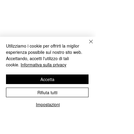
Utilizziamo i cookie per offrirti la miglior
esperienza possibile sul nostro sito web.
Accettando, accetti l'utilizzo di tali
cookie.
Informativa sulla privacy
Commenti
Accetta
Rifiuta tutti
PANE SENZA G
PIZZA SENZA GLUTINE E
Scrivi un commento...
Impostazioni
LATTOSIO