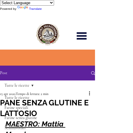
Powered by
Translate
Scopri di più
Post
Tutte le ricette
15 apr 2020
Tempo di lettura: 2 min
Tutte le ricette
PANE SENZA GLUTINE E
Farine speciali
LATTOSIO
Farine senza glutine
MAESTRO: Mattia 
Semilavorati