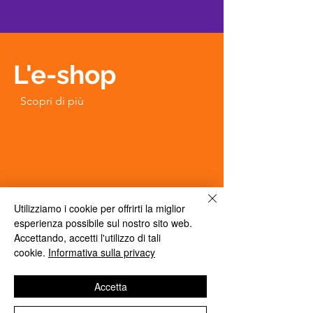
L'e-shop
Scopri di più
Utilizziamo i cookie per offrirti la miglior
esperienza possibile sul nostro sito web.
Accettando, accetti l'utilizzo di tali
Follow Us
cookie.
Informativa sulla privacy
#molinodallagiovanna
Accetta