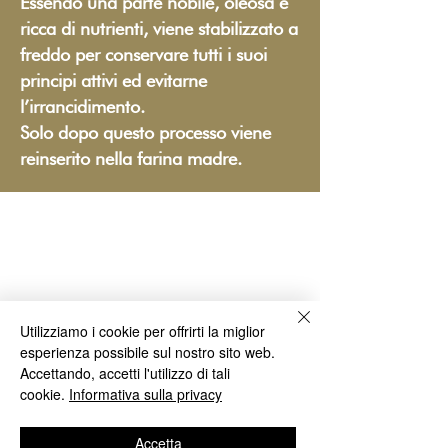
Essendo una parte nobile, oleosa e
ricca di nutrienti, viene stabilizzato a
freddo per conservare tutti i suoi
principi attivi ed evitarne
l’irrancidimento.
Solo dopo questo processo viene
reinserito nella farina madre.
OLTRE 10 ANNI
Utilizziamo i cookie per offrirti la miglior
esperienza possibile sul nostro sito web.
DELLE NOSTRE
Accettando, accetti l'utilizzo di tali
FARINE CON IL
cookie.
Informativa sulla privacy
"GERME DI
Accetta