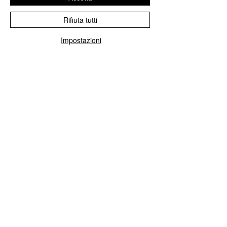
GRANO"
Rifiuta tutti
Impostazioni
NOBILGRANO
<< FARINE CON IL GERME DI
GRANO >>