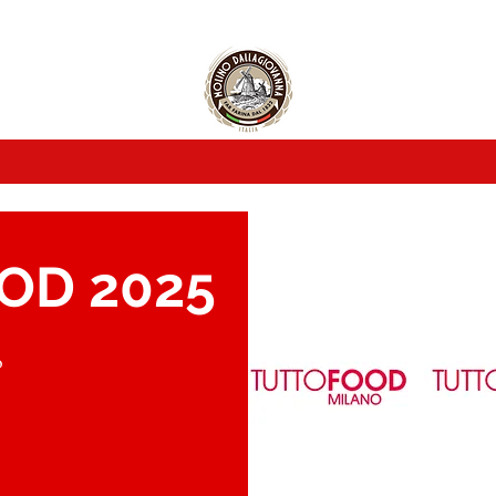
OD 2025
o