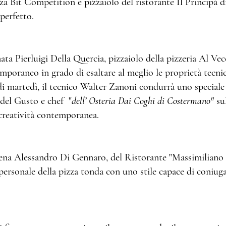
zza Bit Competition e pizzaiolo del ristorante Il Principà d
perfetto.
ata Pierluigi Della Quercia, pizzaiolo della pizzeria Al Ve
poraneo in grado di esaltare al meglio le proprietà tecnic
di martedì, il tecnico Walter Zanoni condurrà uno specia
del Gusto e chef "
dell’ Osteria Dai Coghi di Costermano"
sul
 creatività contemporanea.
cena Alessandro Di Gennaro, del Ristorante "Massimiliano 
personale della pizza tonda con uno stile capace di coniuga