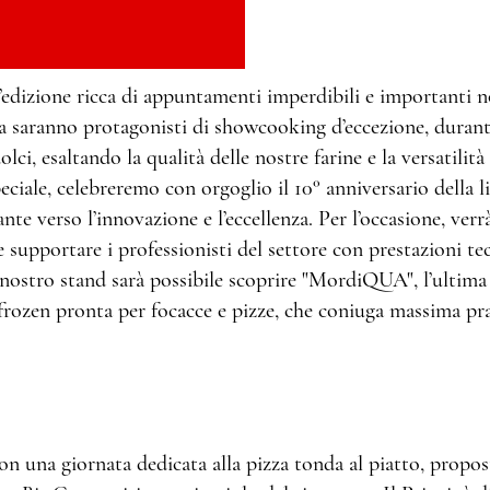
edizione ricca di appuntamenti imperdibili e importanti n
 saranno protagonisti di showcooking d’eccezione, durante
olci, esaltando la qualità delle nostre farine e la versatilità
eciale, celebreremo con orgoglio il 10° anniversario della
nte verso l’innovazione e l’eccellenza. Per l’occasione, ver
e supportare i professionisti del settore con prestazioni te
 nostro stand sarà possibile scoprire "MordiQUA", l’ultim
rozen pronta per focacce e pizze, che coniuga massima prati
on una giornata dedicata alla pizza tonda al piatto, propos