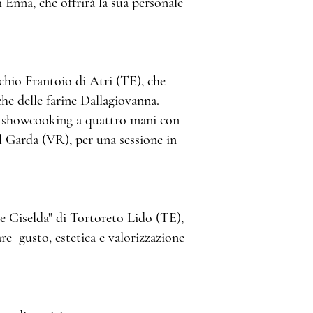
i Enna, che offrirà la sua personale
cchio Frantoio di Atri (TE), che
he delle farine Dallagiovanna.
le showcooking a quattro mani con
 Garda (VR), per una sessione in
e Giselda" di Tortoreto Lido (TE),
re gusto, estetica e valorizzazione