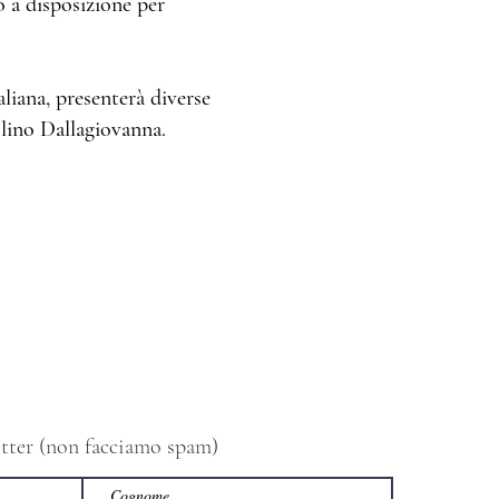
o a disposizione per
aliana, presenterà diverse
Molino Dallagiovanna.
letter (non facciamo spam)