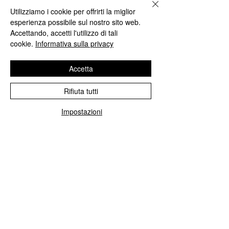
Utilizziamo i cookie per offrirti la miglior
TECNICO MOLINO DALLAGIOVANNA
esperienza possibile sul nostro sito web.
- ROSSELLA DI MARTINO:
Accettando, accetti l'utilizzo di tali
GIORNALISTA TELEPEGASO
cookie.
Informativa sulla privacy
- CARMINE FONTANA:
PIZZERIA TRECENTOGRADI, 2
Accetta
SPICCHI GUIDA GAMBERO ROSSO
Rifiuta tutti
- MASSIMO LONGOBUCCO:
REFERENTE SIMA DISTRIBUZIONE
Impostazioni
- MONICA PAONESSA:
GIORNALISTA GAMBERO ROSSO
- ALESSANDRO PLASTINA:
PIZZERIA TRECENTOGRADI, 2
SPICCHI GUIDA GAMBERO ROSSO
- BRUNO SGANGA:
GIORNALISTA PIZZA È VITA
► SEMI-FINALISTI