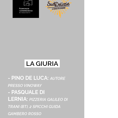
LA GIURIA
- PINO DE LUCA:
AUTORE
PRESSO VINOWAY
- PASQUALE DI
LERNIA:
PIZZERIA GALILEO DI
TRANI (BT), 2 SPICCHI GUIDA
GAMBERO ROSSO