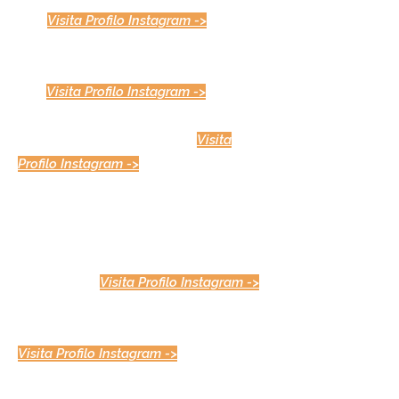
(BT)
.
Visita Profilo Instagram ->
- GIANFILIPPO CASTALDO:
CASTALDO PANE & PIZZA, PALERMO
(PA).
Visita Profilo Instagram ->
- SALVATORE LOFARO:
FORNO
DUE, CAMPO CALABRO (RC)
.
Visita
Profilo Instagram ->
- ORLANDO PERONCINI:
PIZZERIA NIRVANA, TARANTO (TA).
- ROSARIO AGOSTINO:
PANETTERIA EURO2000, GIOIOSA
MAREA (ME)
.
Visita Profilo Instagram ->
- FRANCESCO PERRINI:
PIZZERIA IL PATRIARCA, BITONTO (BA).
Visita Profilo Instagram ->