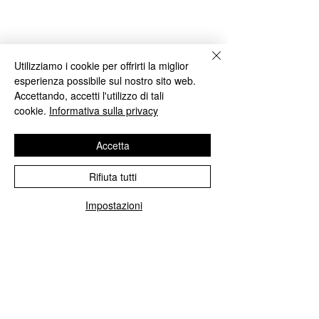
SPICCHI GUIDA GAMBERO ROSSO
NELLE SUE DUE PIZZERIE IN
PROVINCIA DI BRESCIA, PIZZERIA
INEDITO E PIZZERIA LA CASCINA DEI
Utilizziamo i cookie per offrirti la miglior
SAPORI
esperienza possibile sul nostro sito web.
- MARINA SAVOIA:
Accettando, accetti l'utilizzo di tali
GIORNALISTA
cookie.
Informativa sulla privacy
GAMBERO ROSSO
- IVAN SIGNORETTI:
PIZZERIA IL
Accetta
CORTILE IN CENTRO DI RIMINI, 2
SPICCHI GUIDA GAMBERO ROSSO
Rifiuta tutti
Impostazioni
I PARTECIPANTI