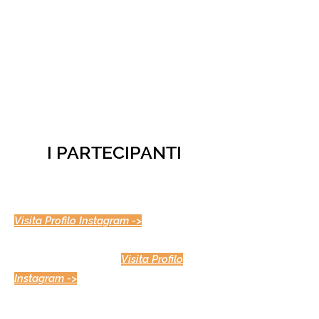
SPICCHI GUIDA GAMBERO ROSSO
I PARTECIPANTI
- RODOLFO CALDARAZZO:
PIZZERIA VIZIO, MELPIGNANO (LE).
Visita Profilo Instagram ->
- IVAN CORRENTI:
IL PRINCIPÀ
PIZZERIA, ENNA (EN)
.
Visita Profilo
Instagram ->
- RUGGIERO FRANCAVILLA:
PANIFICIO FRANCAVILLA, BARLETTA