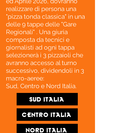
ed Aprile 2026, dovranno
realizzare di persona una
"pizza tonda classica" in una
delle 9 tappe delle "Gare
Regionali" . Una giuria
composta da tecnici e
giornalisti ad ogni tappa
selezionerà i 3 pizzaioli che
avranno accesso al turno
successivo, dividendoli in 3
macro-aeree:
Sud, Centro e Nord Italia.
SUD ITALIA
CENTRO ITALIA
NORD ITALIA