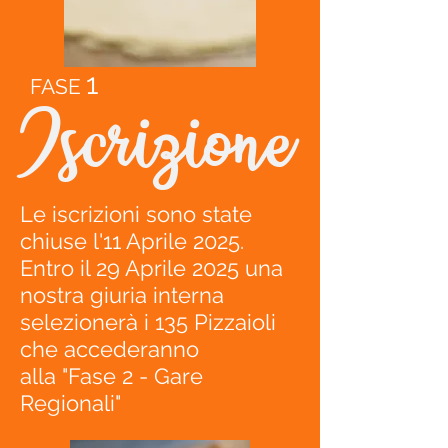
1
FASE
Iscrizione
Le iscrizioni sono state
chiuse l'11 Aprile 2025.
Entro il 29 Aprile 2025 una
nostra giuria interna
selezionerà i 135 Pizzaioli
che accederanno
alla
"Fase 2 - Gare
Regionali"