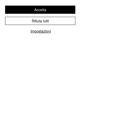
Accetta
Rifiuta tutti
Impostazioni
4
FASE
La Finale
Settembre 2026. I 9 finalisti
avranno 20 minuti per