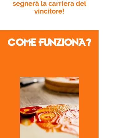
segnerà la carriera del
vincitore!
COME FUNZIONA?