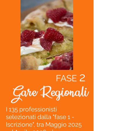
2
FASE
Gare Regionali
I 135 professionisti
selezionati dalla "fase 1 -
Iscrizione", tra Maggio 2025