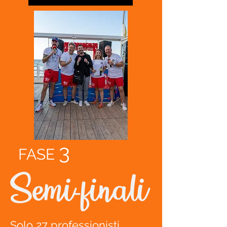
3
FASE
Semi-finali
Solo 27 professionisti