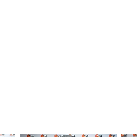
- GIUSEPPE CA
GIORNALISTA GAMB
DU
- GIANLUIGI LE
REFERENTE CEREAL
- MATTIA MASA
TECNICO INTERNO 
- FRANCO PILO
PIZZERIA S’ARZOLA
ROSSO
- TOMMASO SU
GIORNALISTA GUID