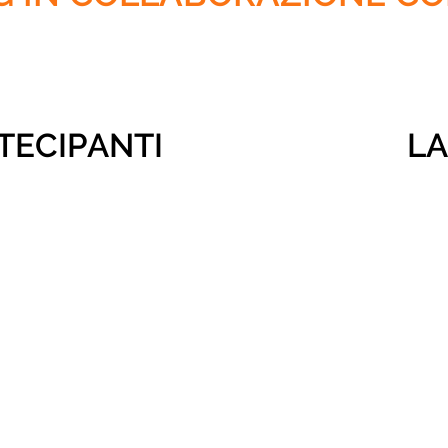
RTECIPANTI
LA
- GILBERTO AR
GIORNALISTA RICET
- MASSIMO BO
O
PIZZERIA BOSCO 3 
RAS
ROSSO
COLOMBINO
- JESSICA CANI:
GIORNALISTA SARD