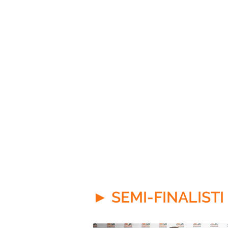
- MATTIA SANNA
- CIRO OCCONE
- FEDERICO CUBED
- NICOLA SINI
- MARCO LEDDA
► SEMI-FINALISTI