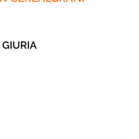
 GIURIA
RU:
TE DI SARDEGNA
SCO:
SPICCHI GUIDA GAMBERO
EGNA QUANTO BASTA