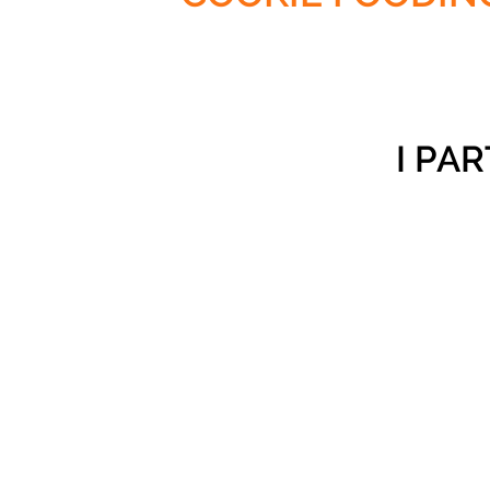
I PA
- FRANCESCO BITTI
- PAOLO MASTINO
- SIMONE PILLONI
- COSTANZO PISAN
- PIERGIUSEPPE PI
- GIANDOMENICO 
- MARCO SECHI