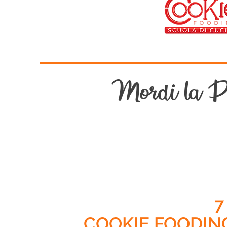
Mordi la Pi
7
COOKIE FOODIN