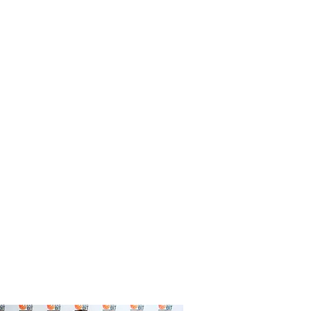
RRUS:
ERO ROSSO
DDA:
GRANI
LA:
MOLINO DALLAGIOVANNA
TTO:
 2 SPICCHI GUIDA GAMBERO
SSARELLO:
E TOURING