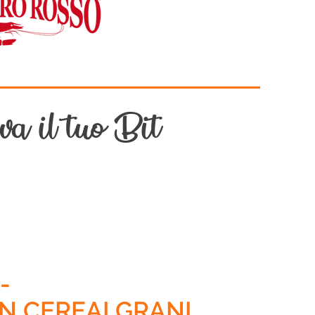
a il tuo Bit
-
ON CEREALGRANI