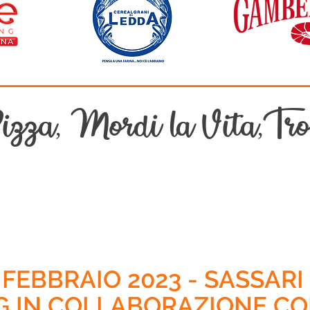
zza, Mordi la Vita,Trov
 FEBBRAIO 2023 - SASSARI 
G IN COLLABORAZIONE C