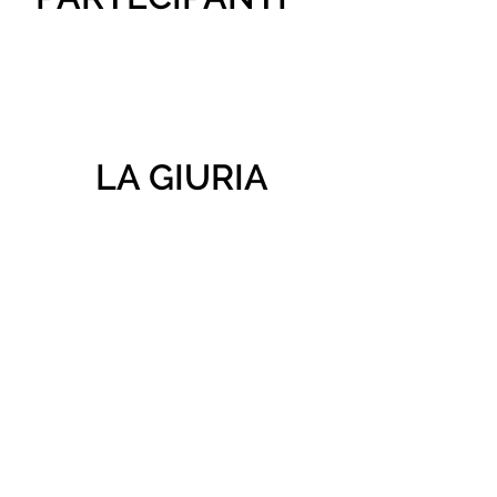
LA GIURIA
- MATTIA DI GIOVANNANTONIO
- ANGELO TANTUCCI
- GIOVANNI FOCA
- GIUSEPPE BRANDOLINO
- MICHELINO D'EGIDIO
- GIOVANNI NICOLOSI
- GIANLUCA PIERSANTI
- PIERPAOLO MAZZAFERRO
- GIORGIO DAMIANI
- DOMENICO LUBRANO
- DUMITRU RADU COSMIN
CRIVEANU
- EFE OSAWE