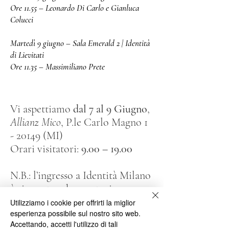
Ore 11.55 – Leonardo Di Carlo e Gianluca
Colucci
Martedì 9 giugno – Sala Emerald 2 | Identità
di Lievitati
Ore 11.35 – Massimiliano Prete
Vi aspettiamo
dal 7 al 9 Giugno
,
Allianz Mico
, P.le Carlo Magno 1
- 20149 (MI)
(
Orari visitatori:
9.00 – 19.00
N.B.: l’ingresso a Identità Milano
è riservato ad operatori
professionali
Utilizziamo i cookie per offrirti la miglior
esperienza possibile sul nostro sito web.
Accettando, accetti l'utilizzo di tali