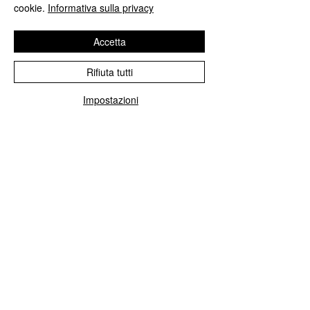
cookie.
Informativa sulla privacy
TORNA A TUTTI GLI EVENTI ->
Accetta
Rifiuta tutti
Impostazioni
Molino Dallagiovanna grv srl
Gragnano Trebbiense, Piacenza -
P.IVA IT00112590336 -
N.Reg.Impr.
00112590336
PC
Cap.Soc. 100.800,00 euro int. vers.
Lun - Ven:
8:00 - 12:00 / 14:00 - 18:00
Tel.
+39 0523 787155
Fax
+39 0523 787450